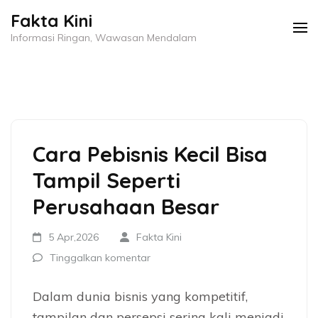
Lompat
Fakta Kini
ke
Informasi Ringan, Wawasan Mendalam
konten
(Tekan
Enter)
Cara Pebisnis Kecil Bisa
Tampil Seperti
Perusahaan Besar
5 Apr,2026
Fakta Kini
Tinggalkan komentar
Dalam dunia bisnis yang kompetitif,
tampilan dan persepsi sering kali menjadi