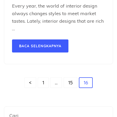
Every year, the world of interior design
always changes styles to meet market
tastes. Lately, interior designs that are rich
…
BACA SELENGKAPNYA
Paginasi
Halaman
Halaman
Halaman
<
1
…
15
16
pos
Cari