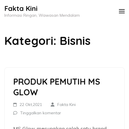
Lompat
Fakta Kini
ke
Informasi Ringan, Wawasan Mendalam
konten
(Tekan
Kategori:
Bisnis
Enter)
PRODUK PEMUTIH MS
GLOW
22 Okt,2021
Fakta Kini
Tinggalkan komentar
MS Glow merupakan salah satu brand