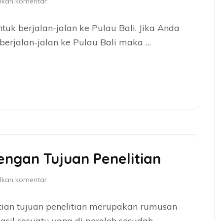
lkan komentar
k berjalan-jalan ke Pulau Bali. Jika Anda
rjalan-jalan ke Pulau Bali maka …
ngan Tujuan Penelitian
lkan komentar
tian tujuan penelitian merupakan rumusan
sil sesuatu yang di peroleh sesudah