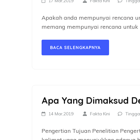
17 Mar,2019
Fakta Kini
Tingga
Apakah anda mempunyai rencana untu
memang mempunyai rencana untuk be
BACA SELENGKAPNYA
Apa Yang Dimaksud De
14 Mar,2019
Fakta Kini
Tingga
Pengertian Tujuan Penelitian Penger
kalimat yang menunjukkan adanya ha