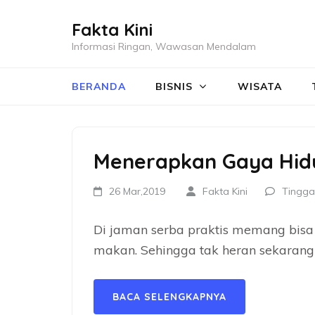
Lompat
Fakta Kini
ke
Informasi Ringan, Wawasan Mendalam
konten
(Tekan
BERANDA
BISNIS
WISATA
Enter)
Menerapkan Gaya Hid
26 Mar,2019
Fakta Kini
Tingga
Di jaman serba praktis memang bis
makan. Sehingga tak heran sekarang
BACA SELENGKAPNYA