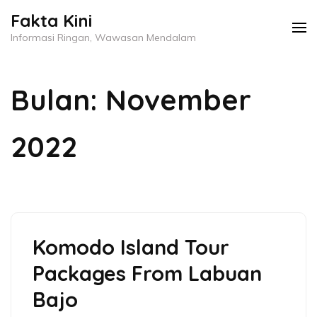
Lompat
Fakta Kini
ke
Informasi Ringan, Wawasan Mendalam
konten
(Tekan
Bulan:
November
Enter)
2022
Komodo Island Tour
Packages From Labuan
Bajo