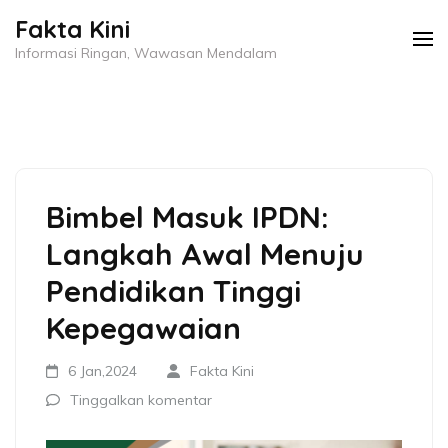
Lompat
Fakta Kini
ke
Informasi Ringan, Wawasan Mendalam
konten
(Tekan
Enter)
Bimbel Masuk IPDN:
Langkah Awal Menuju
Pendidikan Tinggi
Kepegawaian
6 Jan,2024
Fakta Kini
Tinggalkan komentar