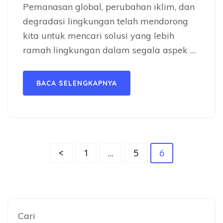
Pemanasan global, perubahan iklim, dan
degradasi lingkungan telah mendorong
kita untuk mencari solusi yang lebih
ramah lingkungan dalam segala aspek …
BACA SELENGKAPNYA
Paginasi
Halaman
Halaman
Halaman
<
1
…
5
6
pos
Cari