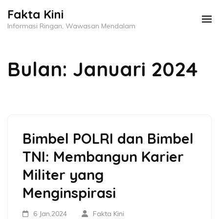
Lompat
Fakta Kini
ke
Informasi Ringan, Wawasan Mendalam
konten
(Tekan
Bulan:
Januari 2024
Enter)
Bimbel POLRI dan Bimbel
TNI: Membangun Karier
Militer yang
Menginspirasi
6 Jan,2024
Fakta Kini