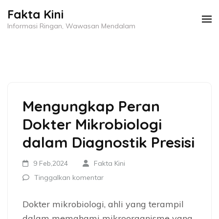
Lompat
Fakta Kini
ke
Informasi Ringan, Wawasan Mendalam
konten
(Tekan
Enter)
Mengungkap Peran
Dokter Mikrobiologi
dalam Diagnostik Presisi
9 Feb,2024
Fakta Kini
Tinggalkan komentar
Dokter mikrobiologi, ahli yang terampil
dalam memahami mikroorganisme yang