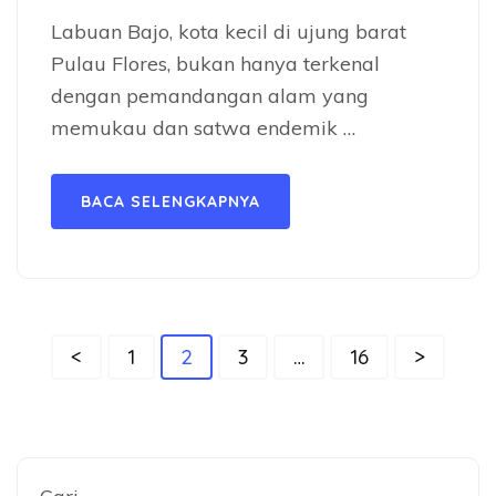
Labuan Bajo, kota kecil di ujung barat
Pulau Flores, bukan hanya terkenal
dengan pemandangan alam yang
memukau dan satwa endemik …
BACA SELENGKAPNYA
Paginasi
Halaman
Halaman
Halaman
Halaman
<
1
2
3
…
16
>
pos