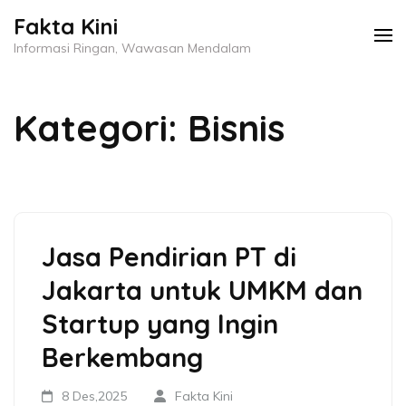
Lompat
Fakta Kini
ke
Informasi Ringan, Wawasan Mendalam
konten
(Tekan
Kategori:
Bisnis
Enter)
Jasa Pendirian PT di
Jakarta untuk UMKM dan
Startup yang Ingin
Berkembang
8 Des,2025
Fakta Kini